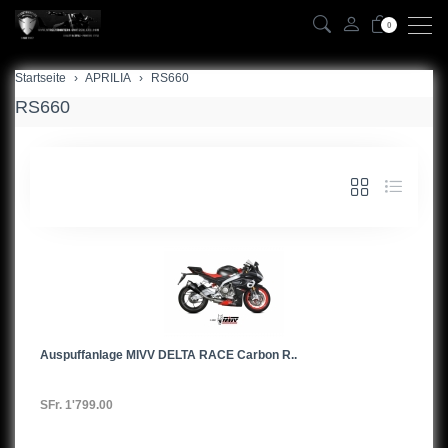
0
Startseite
zurück
APRILIA
RS660
RS660
RS660
SL750 Shiver
RSV1000
Tuono
Auspuffanlage MIVV DELTA RACE Carbon R..
SFr. 1'799.00