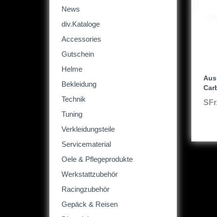
News
div.Kataloge
Accessories
Gutschein
Helme
Aus
Bekleidung
Car
Technik
SFr
Tuning
Verkleidungsteile
Servicematerial
Oele & Pflegeprodukte
Werkstattzubehör
Racingzubehör
Gepäck & Reisen