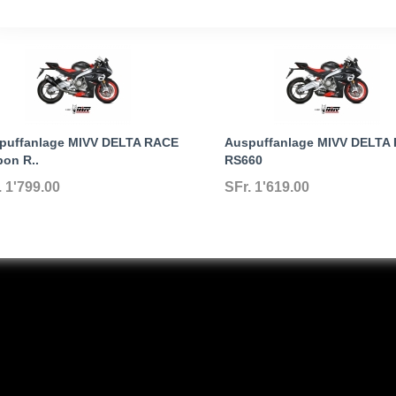
puffanlage MIVV DELTA RACE
Auspuffanlage MIVV DELTA
bon R..
RS660
. 1'799.00
SFr. 1'619.00