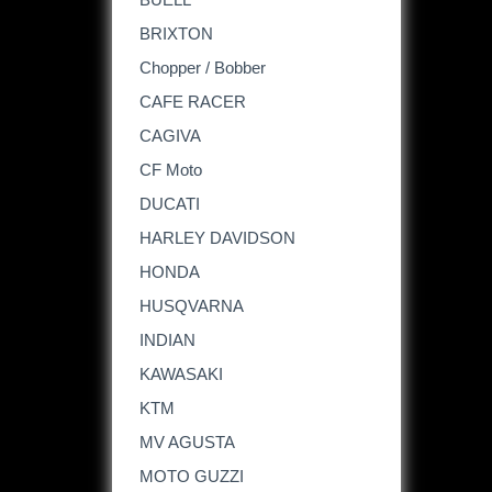
BRIXTON
Chopper / Bobber
CAFE RACER
CAGIVA
CF Moto
DUCATI
HARLEY DAVIDSON
HONDA
HUSQVARNA
INDIAN
KAWASAKI
KTM
MV AGUSTA
MOTO GUZZI