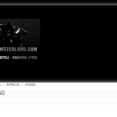
e
APRILIA
RS660
60