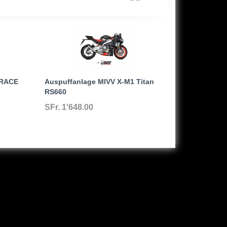
 RACE
Auspuffanlage MIVV X-M1 Titan
RS660
SFr. 1'648.00