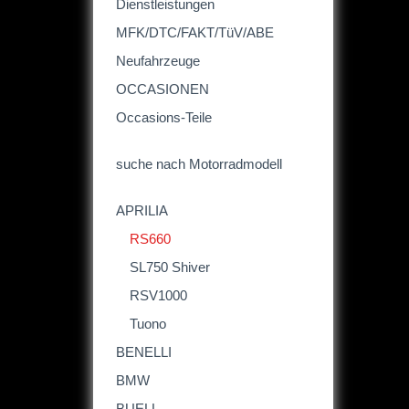
Dienstleistungen
MFK/DTC/FAKT/TüV/ABE
Neufahrzeuge
OCCASIONEN
Occasions-Teile
suche nach Motorradmodell
APRILIA
RS660
SL750 Shiver
RSV1000
Tuono
BENELLI
BMW
BUELL