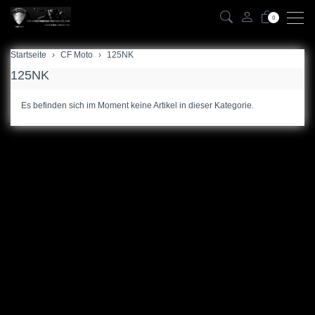
0
Startseite
zurück
CF Moto
125NK
125NK
125NK
Es befinden sich im Moment keine Artikel in dieser Kategorie.
300NK
450NK
450MT
450CL
450SR
675NK
675SR
700MT