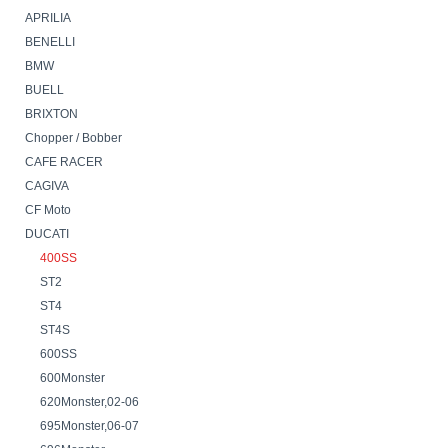
APRILIA
BENELLI
BMW
BUELL
BRIXTON
Chopper / Bobber
CAFE RACER
CAGIVA
CF Moto
DUCATI
400SS
ST2
ST4
ST4S
600SS
600Monster
620Monster,02-06
695Monster,06-07