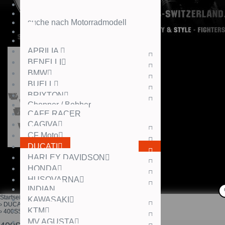
suche nach Motorradmodell
APRILIA
BENELLI
BMW
BUELL
BRIXTON
Chopper / Bobber
CAFE RACER
CAGIVA
CF Moto
DUCATI
HARLEY DAVIDSON
HONDA
HUSQVARNA
INDIAN
Startseite
KAWASAKI
DUCATI
KTM
400SS
MV AGUSTA