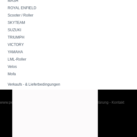
MASH
ROYAL ENFIELD
Scooter / Roller
SKYTEAM
SUZUKI
TRIUMPH
VICTORY
YAMAHA
LML-Roller
Velos
Mofa
Verkaufs - & Lieferbedingungen
www.peppershop.com
-
Impressum
-
AGB
-
Datenschutzerklärung
-
Kontakt