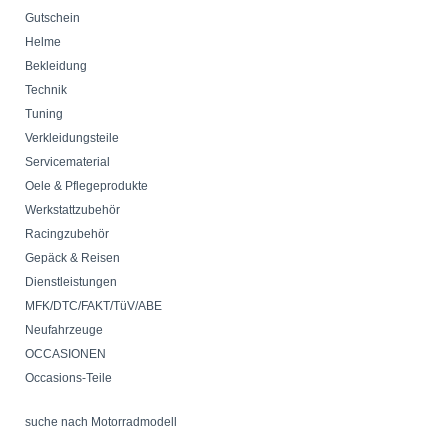
Gutschein
Helme
Bekleidung
Technik
Tuning
Verkleidungsteile
Servicematerial
Oele & Pflegeprodukte
Werkstattzubehör
Racingzubehör
Gepäck & Reisen
Dienstleistungen
MFK/DTC/FAKT/TüV/ABE
Neufahrzeuge
OCCASIONEN
Occasions-Teile
suche nach Motorradmodell