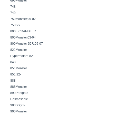
696Monster
748
749
750Monster,95-02
750SS
800 SCRAMBLER
800Monster,03-04
800Monster S2R,05-07
821Monster
Hypermotard 821
848
851Monster
851,92-
888
888Monster
899Panigale
Desmosedici
900SS,91-
900Monster