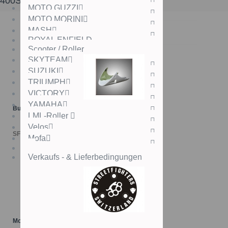
400SS
MOTO GUZZI
MOTO MORINI
MASH
ROYAL ENFIELD
Scooter / Roller
SKYTEAM
SUZUKI
TRIUMPH
VICTORY
YAMAHA
Bugspoiler D0250
LML-Roller
Velos
SFr. 150.00
Mofa
Verkaufs - & Lieferbedingungen
Motordeckel "LOGO"