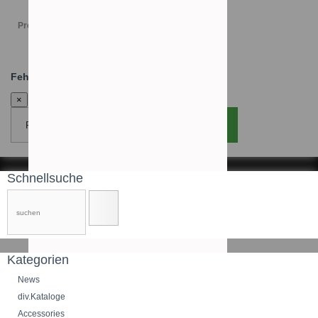
Preis versch.
Fehler:
×
Fenster schliessen
Seite neu laden
Schnellsuche
Kategorien
News
div.Kataloge
Accessories