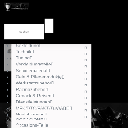
News
div.Kataloge
Accessories
Gutschein
Helme
Bekleidung
Technik
Tuning
Verkleidungsteile
Servicematerial
Oele & Pflegeprodukte
Werkstattzubehör
Racingzubehör
Gepäck & Reisen
Dienstleistungen
MFK/DTC/FAKT/TüV/ABE
Neufahrzeuge
OCCASIONEN
Occasions-Teile