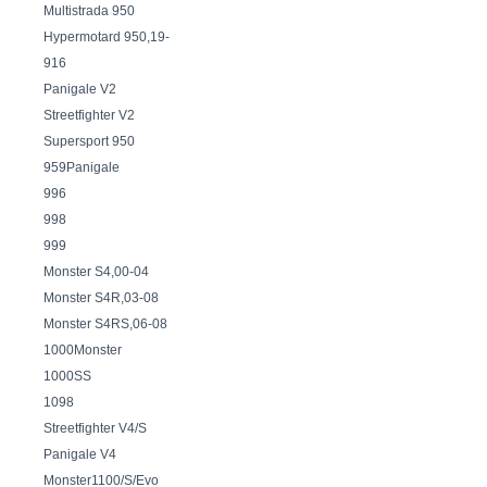
Multistrada 950
Hypermotard 950,19-
916
Panigale V2
Streetfighter V2
Supersport 950
959Panigale
996
998
999
Monster S4,00-04
Monster S4R,03-08
Monster S4RS,06-08
1000Monster
1000SS
1098
Streetfighter V4/S
Panigale V4
Monster1100/S/Evo