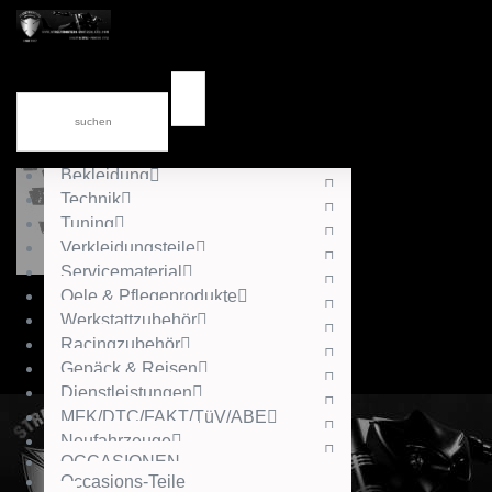
News
div.Kataloge
Accessories
Gutschein
Helme
Bekleidung
Technik
Tuning
Verkleidungsteile
Servicematerial
Oele & Pflegeprodukte
Werkstattzubehör
Racingzubehör
Gepäck & Reisen
Dienstleistungen
MFK/DTC/FAKT/TüV/ABE
Neufahrzeuge
OCCASIONEN
Occasions-Teile