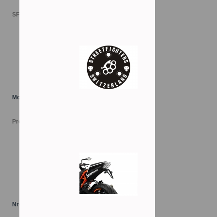
SFr. 447.00
Motordeckel "LOGO"
Preis versch.
Nr-Halter KTM 125/390Duke