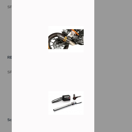
SFr. 109.00
REMUS-Auspuff KTM125/390 Duke
SFr. 607.00
Schaltautomat TRANSLOGIC