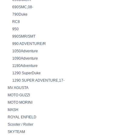
690SMC,08-
790Duke
RC8
950
990SMR/SMT
990 ADVENTURE/R
1050Adventure
1090Adventure
1190Adventure
1290 SuperDuke
1290 SUPER ADVENTURE,17-
MV AGUSTA
MOTO GUZZI
MOTO MORINI
MASH
ROYAL ENFIELD
Scooter / Roller
SKYTEAM