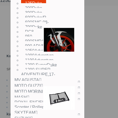
125Duke
125Duke
200Duke
390Duke
690Duke/R
690SMC,08-
790Duke
RC8
950
990SMR/SMT
990 ADVENTURE/R
1050Adventure
1090Adventure
Kotflügel SB18
1190Adventure
1290 SuperDuke
SFr. 139.00
1290 SUPER
ADVENTURE,17-
MV AGUSTA
MOTO GUZZI
MOTO MORINI
MASH
ROYAL ENFIELD
Scooter / Roller
SKYTEAM
Kühlergrill IX