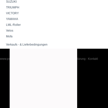
SUZUKI
TRIUMPH
VICTORY
YAMAHA
LML-Roller
Velos
Mofa
Verkaufs - & Lieferbedingungen
www.peppershop.com
-
Impressum
-
AGB
-
Datenschutzerklärung
-
Kontakt