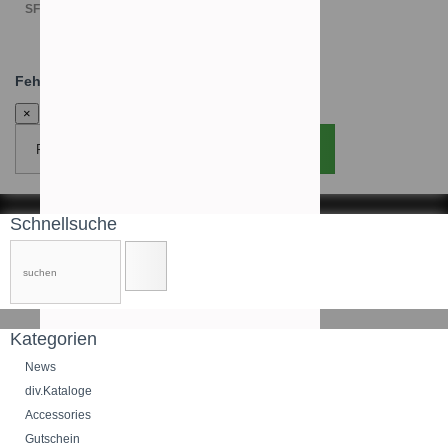
SFr. 695.00
Fehler:
×
Fenster schliessen
Seite neu laden
Schnellsuche
Kategorien
News
div.Kataloge
Accessories
Gutschein