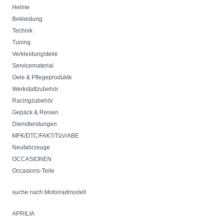
Helme
Bekleidung
Technik
Tuning
Verkleidungsteile
Servicematerial
Oele & Pflegeprodukte
Werkstattzubehör
Racingzubehör
Gepäck & Reisen
Dienstleistungen
MFK/DTC/FAKT/TüV/ABE
Neufahrzeuge
OCCASIONEN
Occasions-Teile
suche nach Motorradmodell
APRILIA