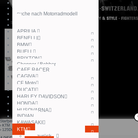
suche nach Motorradmodell
APRILIA
BENELLI
BMW
BUELL
BRIXTON
Chopper / Bobber
CAFE RACER
CAGIVA
CF Moto
DUCATI
HARLEY DAVIDSON
HONDA
HUSQVARNA
INDIAN
Startseite
KAWASAKI
KTM
KTM
125Duke
zurück