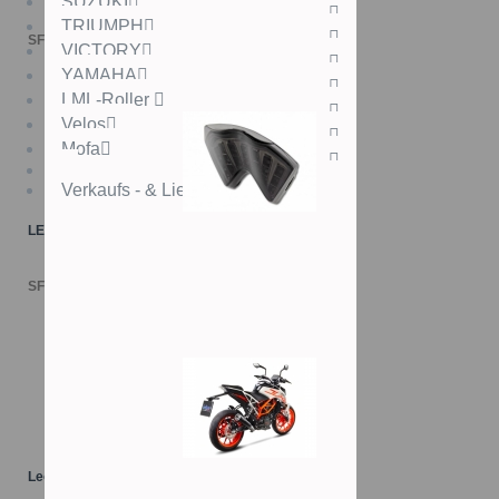
SUZUKI
TRIUMPH
SFr. 109.00
VICTORY
YAMAHA
LML-Roller
Velos
Mofa
Verkaufs - & Lieferbedingungen
LED-Rücklichter KTM
SFr. 119.00
Leo Vince Auspuff KTM125/390Duke