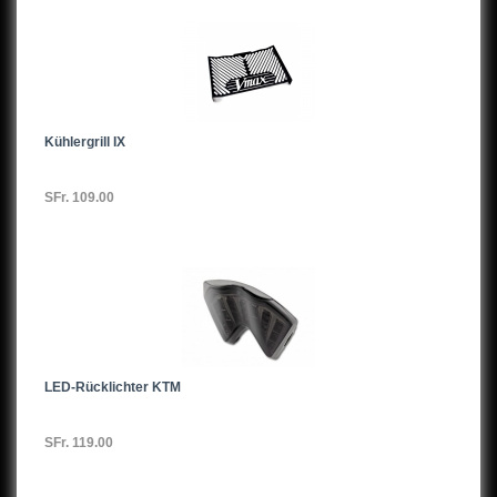
990 ADVENTURE/R
1050Adventure
1090Adventure
Kühlergrill IX
1190Adventure
SFr. 109.00
1290 SuperDuke
1290 SUPER ADVENTURE,17-
LED-Rücklichter KTM
SFr. 119.00