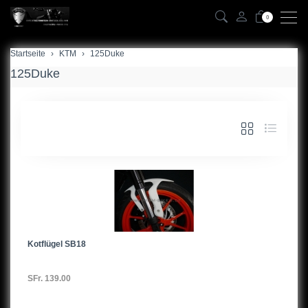
0
Startseite
zurück
KTM
125Duke
125Duke
125Duke
200Duke
390Duke
690Duke/R
690SMC,08-
790Duke
Kotflügel SB18
RC8
950
SFr. 139.00
990SMR/SMT