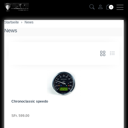
0
Startseite
News
News
Chronoclassic speedo
SFr. 599.00