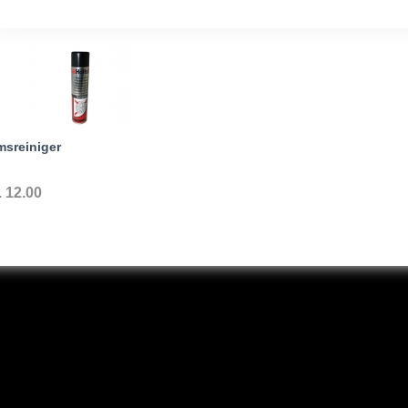
msreiniger
. 12.00