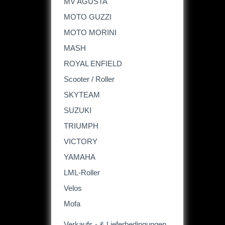
MV AGUSTA
MOTO GUZZI
MOTO MORINI
MASH
ROYAL ENFIELD
Scooter / Roller
SKYTEAM
SUZUKI
TRIUMPH
VICTORY
YAMAHA
LML-Roller
Velos
Mofa
Verkaufs - & Lieferbedingungen