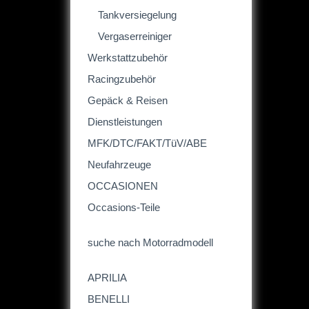
Tankversiegelung
Vergaserreiniger
Werkstattzubehör
Racingzubehör
Gepäck & Reisen
Dienstleistungen
MFK/DTC/FAKT/TüV/ABE
Neufahrzeuge
OCCASIONEN
Occasions-Teile
suche nach Motorradmodell
APRILIA
BENELLI