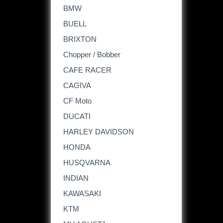
BMW
BUELL
BRIXTON
Chopper / Bobber
CAFE RACER
CAGIVA
CF Moto
DUCATI
HARLEY DAVIDSON
HONDA
HUSQVARNA
INDIAN
KAWASAKI
KTM