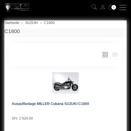
0
Startseite
zurück
SUZUKI
C1800
C1800
VL125
GSXR/S125
GSF400,95-00
LS400
GS450
GS500
Auspuffanlage MILLER Cubana SUZUKI C1800
GS550Katana
GS600
SFr. 1'920.00
VS600Intruder