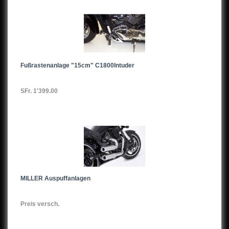
GSF600Bandit,94-99
GSF600Bandit,00-
GSR600,06-
Fußrastenanlage "15cm" C1800Intuder
GSXR600,98-00
SFr. 1'399.00
GSXR600,01-03
GSXR600,04-05
GSXR600,06-07
GSXR600,08-09
MILLER Auspuffanlagen
GSXR600,10-
DR600
Preis versch.
DR650