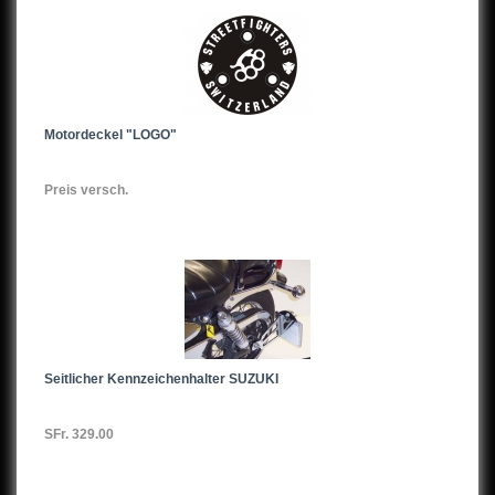
DL650V-Strom,04-
GS650Katana
GSF650Bandit,05-06
Motordeckel "LOGO"
GSF650Bandit,07-08
Preis versch.
GSF650Bandit,09-
SV650,98-02
SV650,03-06
SV650,07-
LS650Savage
Seitlicher Kennzeichenhalter SUZUKI
SFV650Gladius
SFr. 329.00
GS700