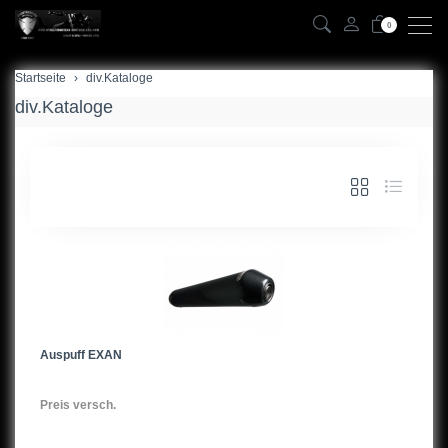
0
Startseite
div.Kataloge
div.Kataloge
Auspuff EXAN
Preis versch.