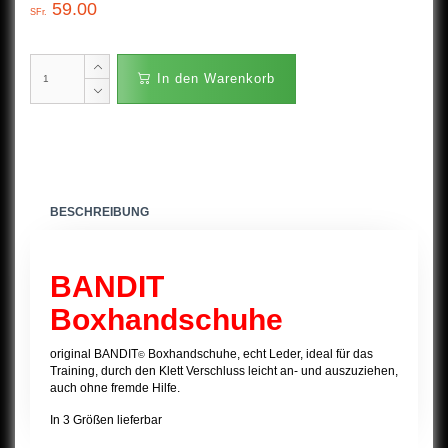
59.00
SFr.
Kleber
Patch
In den Warenkorb
Pin
Schlüsselanhänger
Schmuck
BESCHREIBUNG
Tasse
Teppiche
BANDIT
Boxhandschuhe
Videos
VA Schriftzug
original BANDIT
Boxhandschuhe, echt Leder, ideal für das
©
Training, durch den Klett Verschluss leicht an- und auszuziehen,
auch ohne fremde Hilfe.
In 3 Größen lieferbar