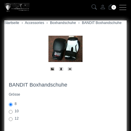
0
Startseite
zurück
Accessories
Boxhandschuhe
BANDIT Boxhandschuhe
Boxhandschuhe
Kalender
Banner
Bücher
Fahnen
BANDIT Boxhandschuhe
Geldbörse
Grösse
8
Gürtel
10
Gutschein
12
Magazine