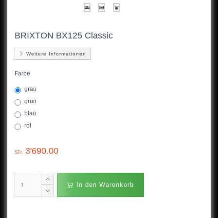
BRIXTON BX125 Classic
Weitere Informationen
Farbe
grau
grün
blau
rot
3'690.00
SFr.
In den Warenkorb