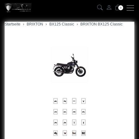
0
Startseite
zurück
BRIXTON
BX125 Classic
BRIXTON BX125 Classic
BX125 Classic
BX125X Scrambler
BX125R Cafe Racer
Zubehör