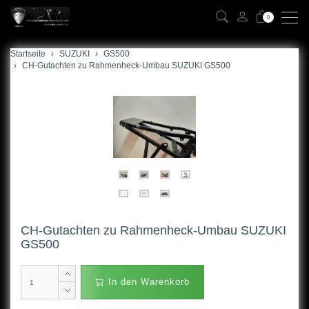
0
Startseite
zurück
SUZUKI
GS500
CH-Gutachten zu Rahmenheck-Umbau SUZUKI GS500
VL125
GSXR/S125
GSF400,95-00
LS400
GS450
GS500
CH-Gutachten zu Rahmenheck-Umbau SUZUKI
GS500
GS550Katana
GS600
In den Warenkorb
VS600Intruder