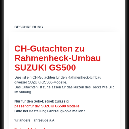
GSF600Bandit,94-99
GSF600Bandit,00-
BESCHREIBUNG
GSR600,06-
GSXR600,98-00
CH-Gutachten zu
GSXR600,01-03
Rahmenheck-Umbau
SUZUKI GS500
GSXR600,04-05
Dies ist ein CH-Gutachten für den Rahmenheck-Umbau
GSXR600,06-07
diverser SUZUKI GS500-Modelle.
Das Gutachten ist zugelassen für das kürzen des Hecks wie Bild
GSXR600,08-09
im Anhang.
GSXR600,10-
Nur für den Solo-Betrieb zulässig !
passend für div. SUZUKI GS500 Modelle
Bitte bei Bestellung Fahrzeugkopie mailen !
DR600
für andere Fahrzeuge a.A.
DR650