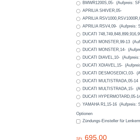
BMWR1200S,05- (Aufpreis: SFr
APRILIA SHIVER,05-
APRILIA RSV1000,RSV1000R,03-
APRILIA RSV4,09- (Aufpreis: S
DUCATI 748,749,848,899,916,99
DUCATI MONSTER,99-13 (Aufpr
DUCATI MONSTER,14- (Aufprei
DUCATI DIAVEL,10- (Aufpreis: 
DUCATI XDIAVEL,15- (Aufpreis:
DUCATI DESMOSEDICI,03- (Auf
DUCATI MULTISTRADA,05-14
DUCATI MULTISTRADA,15- (Auf
DUCATI HYPERMOTARD,05-1
YAMAHA R1,15-16 (Aufpreis: S
Optionen
Zündungs-Einsteller für Lenkerm
695.00
SFr.