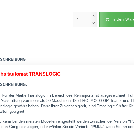
In den War
SCHREIBUNG
haltautomat TRANSLOGIC
SCHREIBUNG:
 Ruf der Marke Translogic im Bereich des Rennsports ist ausgezeichnet. Führ
e Ausstattung von mehr als 30 Maschinen. Die HRC- MOTO GP Teams und TE
nslogic gewählt haben. Dank ihrer Zuverlässigkeit, sind Translogic Shifter Ki
raßen geeignet.
 kann bei den meisten Modellen eingestellt werden zwischen der Version
"P
iten Gang einzulegen, oder wählen Sie die Variante
"PULL"
wenn Sie an der