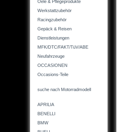
Oele & Pflegeprodukte
Werkstattzubehör
Racingzubehör
Gepäck & Reisen
Dienstleistungen
MFK/DTC/FAKT/TüV/ABE
Neufahrzeuge
OCCASIONEN
Occasions-Teile
suche nach Motorradmodell
APRILIA
BENELLI
BMW
BUELL