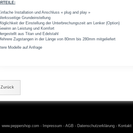
RTEILE:
infache Installation und Anschluss « plug and play »
erksseitige Grundeinstellung
öglichkeit der Einstellung der Unterbrechungszeit am Lenker (Option)
ewinn an Leistung und Komfort
ergestellt aus Titan und Edelstahl
ehrere Zugstangen in der Länge von 80mm bis 280mm mitgeliefert
tere Modelle auf Anfrage
Zurück
www.peppershop.com
-
Impressum
-
AGB
-
Datenschutzerklärung
-
Kontakt