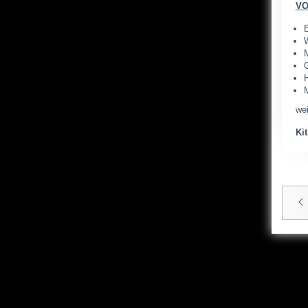
VO
E
W
M
G
H
M
wei
Kit