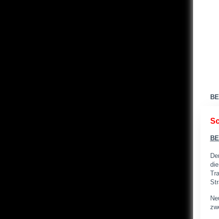
BE
Sc
BE
Der
di
Tra
St
Neu
zwe