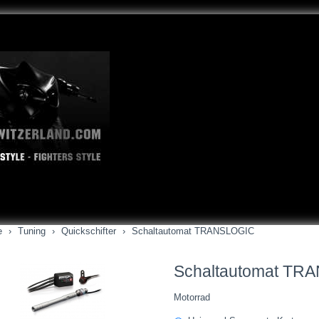
e
Tuning
Quickschifter
Schaltautomat TRANSLOGIC
Schaltautomat TR
Motorrad