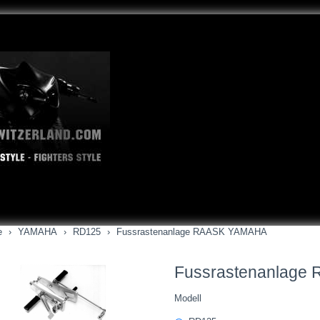
e
YAMAHA
RD125
Fussrastenanlage RAASK YAMAHA
Fussrastenanlage
Modell