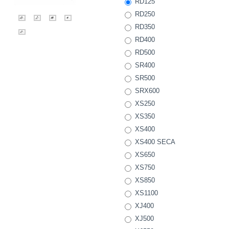
RD125
RD250
RD350
RD400
RD500
SR400
SR500
SRX600
XS250
XS350
XS400
XS400 SECA
XS650
XS750
XS850
XS1100
XJ400
XJ500