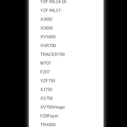
YZF R6,14-16
YZF R6,17-
XJ650
XS650
XVS650
XSR700
TRACER700
MT07
FZ07
YZF750
XJ750
XS750
XV750Virago
FZ8Fazer
TRX850