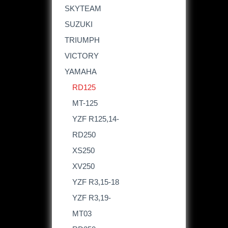
SKYTEAM
SUZUKI
TRIUMPH
VICTORY
YAMAHA
RD125
MT-125
YZF R125,14-
RD250
XS250
XV250
YZF R3,15-18
YZF R3,19-
MT03