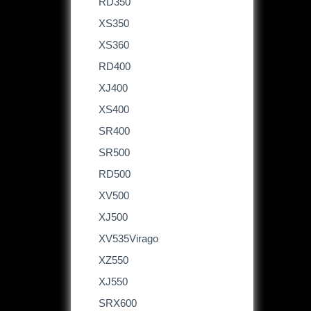
RD350
XS350
XS360
RD400
XJ400
XS400
SR400
SR500
RD500
XV500
XJ500
XV535Virago
XZ550
XJ550
SRX600