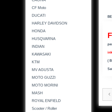
CF Moto
DUCATI
BE
HARLEY DAVIDSON
HONDA
F
HUSQVARNA
pa
INDIAN
ink
KAWASAKI
( 
KTM
Sa
MV AGUSTA
MOTO GUZZI
MOTO MORINI
MASH
ROYAL ENFIELD
Scooter / Roller