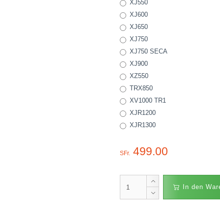
XJ550
XJ600
XJ650
XJ750
XJ750 SECA
XJ900
XZ550
TRX850
XV1000 TR1
XJR1200
XJR1300
499.00
SFr.
In den War