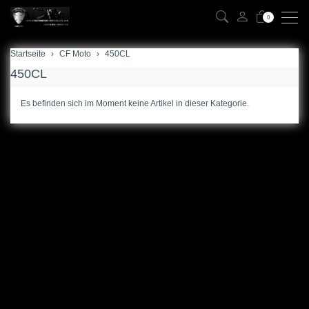
0
Startseite
zurück
CF Moto
450CL
450CL
125NK
Es befinden sich im Moment keine Artikel in dieser Kategorie.
300NK
450NK
450MT
450CL
450SR
675NK
675SR
700MT